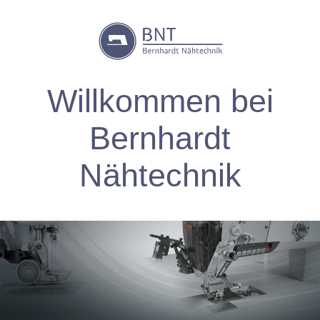
W
illkommen
bei
Bernhardt
Nähtechnik